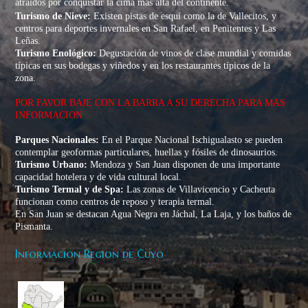
atraídos por conquistar la cima más alta del continente.
Turismo de Nieve:
Existen pistas de esquí como la de Vallecitos, y
centros para deportes invernales en San Rafael, en Penitentes y Las
Leñas.
Turismo Enológico:
Degustación de vinos de clase mundial y comidas
típicas en sus bodegas y viñedos y en los restaurantes típicos de la
zona.
POR FAVOR BAJE CON LA BARRA A SU DERECHA PARA MAS
INFORMACION
Parques Nacionales:
En el Parque Nacional Ischigualasto se pueden
contemplar geoformas particulares, huellas y fósiles de dinosaurios.
Turismo Urbano:
Mendoza y San Juan disponen de una importante
capacidad hotelera y de vida cultural local.
Turismo Termal y de Spa:
Las zonas de
Villavicencio y Cacheuta
funcionan como centros de reposo y terapia termal.
En San Juan se destacan Agua Negra en Jáchal, La Laja, y los baños de
Pismanta.
Informacion Region de Cuyo